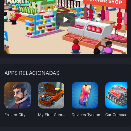
APPS RELACIONADAS
Frozen City
My First Summer Car: Mechanic
Devices Tycoon
C