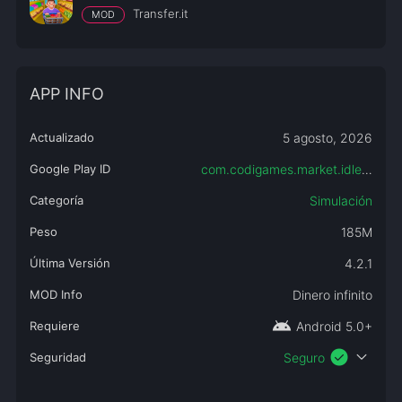
Transfer.it
MOD
APP INFO
Actualizado
5 agosto, 2026
Google Play ID
com.codigames.market.idle.tycoon
Categoría
Simulación
Peso
185M
Última Versión
4.2.1
MOD Info
Dinero infinito
android
Requiere
Android 5.0+
check_circle
expand_more
Seguridad
Seguro