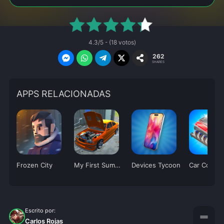
4.3/5 - (18 votos)
262
SHARES
APPS RELACIONADAS
Frozen City
My First Summer Car: Mechanic
Devices Tycoon
Escrito por:
drag_handle
Carlos Rojas